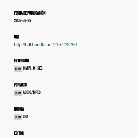
Fecha de publicación
2006-09-29
uri
http://hdl.handle.net/11674/2250
Extensión
8 min., 01 sec.
es_MX
Formato
audio/mpeg
es_MX
Idioma
spa
es_MX
Editor