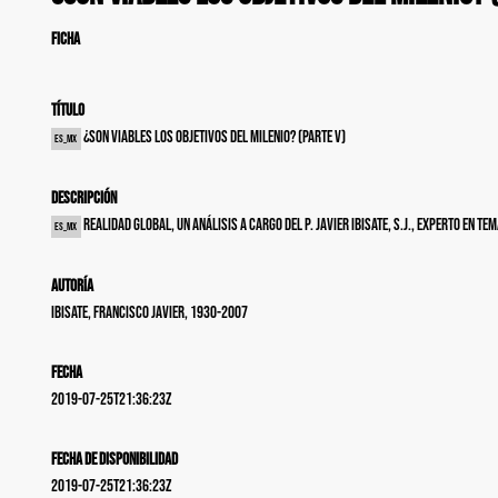
FICHA
Título
¿Son viables los Objetivos del Milenio? (Parte V)
es_MX
Descripción
Realidad global, un análisis a cargo del P. Javier Ibisate, S.J., experto en
es_MX
Autoría
Ibisate, Francisco Javier, 1930-2007
Fecha
2019-07-25T21:36:23Z
Fecha de disponibilidad
2019-07-25T21:36:23Z