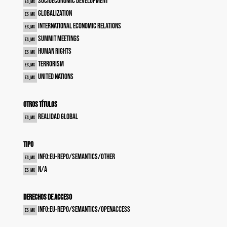
Socioeconomic development
es_MX
Globalization
es_MX
International economic relations
es_MX
Summit meetings
es_MX
Human rights
es_MX
Terrorism
es_MX
United Nations
es_MX
Otros títulos
Realidad global
es_MX
Tipo
info:eu-repo/semantics/other
es_MX
N/A
es_MX
Derechos de acceso
info:eu-repo/semantics/openAccess
es_MX