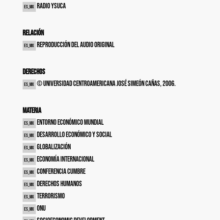
Radio YSUCA
es_MX
Relación
Reproducción del audio original
es_MX
Derechos
© Universidad Centroamericana José Simeón Cañas, 2006.
es_MX
Materia
Entorno económico mundial
es_MX
Desarrollo económico y social
es_MX
Globalización
es_MX
Economía internacional
es_MX
Conferencia cumbre
es_MX
Derechos humanos
es_MX
Terrorismo
es_MX
ONU
es_MX