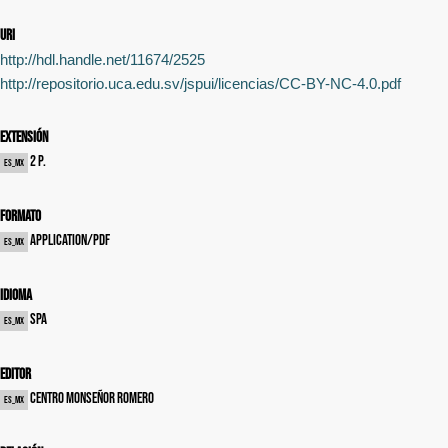
uri
http://hdl.handle.net/11674/2525
http://repositorio.uca.edu.sv/jspui/licencias/CC-BY-NC-4.0.pdf
Extensión
2 p.
es_MX
Formato
application/pdf
es_MX
Idioma
spa
es_MX
Editor
Centro Monseñor Romero
es_MX