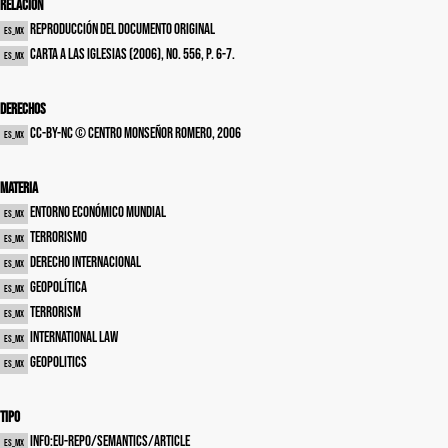
Relación
Reproducción del documento original
es_MX
Carta a las iglesias (2006), no. 556, p. 6-7.
es_MX
Derechos
cc-by-nc © Centro Monseñor Romero, 2006
es_MX
Materia
Entorno económico mundial
es_MX
Terrorismo
es_MX
Derecho internacional
es_MX
Geopolítica
es_MX
Terrorism
es_MX
International law
es_MX
Geopolitics
es_MX
Tipo
info:eu-repo/semantics/article
es_MX