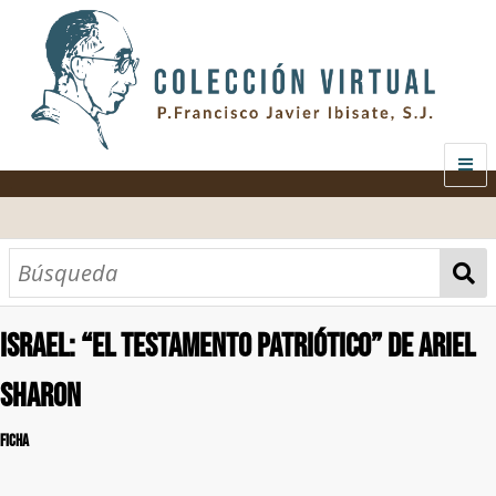
.
INICIO
SOBRE EL AUTOR
CONTENIDO
Israel: “El testamento patriótico” de Ariel
AUDIOVISUAL
CATEGORÍAS
MATERIAS
TODOS LOS DOCUMENTOS
Sharon
GALERÍA
ANÁLISIS ECONÓMICO
FICHA