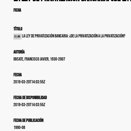
FICHA
Título
La ley de privatización bancaria: ¿de la privatización a la privatización?
es_MX
Autoría
Ibisate, Francisco Javier, 1930-2007
Fecha
2019-03-20T14:03:55Z
Fecha de disponibilidad
2019-03-20T14:03:55Z
Fecha de publicación
1990-08