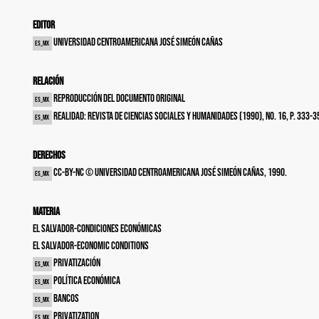
Editor
Universidad Centroamericana José Simeón Cañas
es_MX
Relación
Reproducción del documento original
es_MX
Realidad: revista de ciencias sociales y humanidades (1990), no. 16, p. 333-3
es_MX
Derechos
cc-by-nc © Universidad Centroamericana José Simeón Cañas, 1990.
es_MX
Materia
El Salvador-Condiciones económicas
El Salvador-Economic conditions
Privatización
es_MX
Política económica
es_MX
Bancos
es_MX
Privatization
es_MX