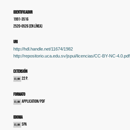
Identificador
1991-3516
2520-0526 (en línea)
uri
http://hdl.handle.net/11674/1982
http://repositorio.uca.edu.sv/jspui/licencias/CC-BY-NC-4.0.pdf
Extensión
22 p.
es_MX
Formato
application/pdf
es_MX
Idioma
spa
es_MX