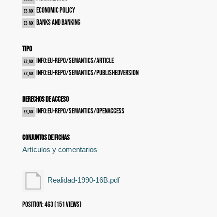
Economic policy
es_MX
Banks and banking
es_MX
Tipo
info:eu-repo/semantics/article
es_MX
info:eu-repo/semantics/publishedVersion
es_MX
Derechos de acceso
info:eu-repo/semantics/openAccess
es_MX
Conjuntos de fichas
Artículos y comentarios
Realidad-1990-16B.pdf
Position:
463
(
151
views)