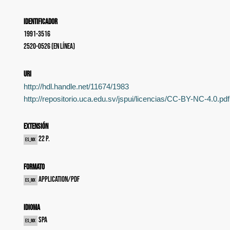
Identificador
1991-3516
2520-0526 (en línea)
uri
http://hdl.handle.net/11674/1983
http://repositorio.uca.edu.sv/jspui/licencias/CC-BY-NC-4.0.pdf
Extensión
22 p.
es_MX
Formato
application/pdf
es_MX
Idioma
spa
es_MX