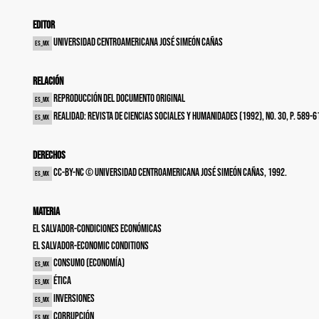
Editor
Universidad Centroamericana José Simeón Cañas
es_MX
Relación
Reproducción del documento original
es_MX
Realidad: revista de ciencias sociales y humanidades (1992), no. 30, p. 589-6
es_MX
Derechos
cc-by-nc © Universidad Centroamericana José Simeón Cañas, 1992.
es_MX
Materia
El Salvador-Condiciones económicas
El Salvador-Economic conditions
Consumo (Economía)
es_MX
Ética
es_MX
Inversiones
es_MX
Corrupción
es_MX