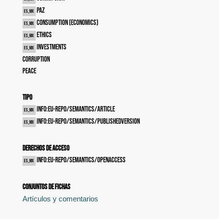
Paz
es_MX
Consumption (Economics)
es_MX
Ethics
es_MX
Investments
es_MX
Corruption
Peace
Tipo
info:eu-repo/semantics/article
es_MX
info:eu-repo/semantics/publishedVersion
es_MX
Derechos de acceso
info:eu-repo/semantics/openAccess
es_MX
Conjuntos de fichas
Artículos y comentarios