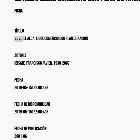
FICHA
Título
El ALCA: libre comercio con plan de nación
es_MX
Autoría
Ibisate, Francisco Javier, 1930-2007
Fecha
2019-05-15T22:08:49Z
Fecha de disponibilidad
2019-05-15T22:08:49Z
Fecha de publicación
2001-06