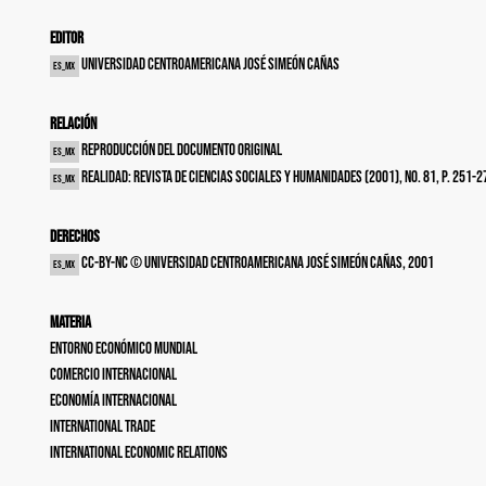
Editor
Universidad Centroamericana José Simeón Cañas
es_MX
Relación
Reproducción del documento original
es_MX
Realidad: revista de ciencias sociales y humanidades (2001), no. 81, p. 251-2
es_MX
Derechos
cc-by-nc © Universidad Centroamericana José Simeón Cañas, 2001
es_MX
Materia
Entorno económico mundial
Comercio internacional
Economía internacional
International trade
International economic relations