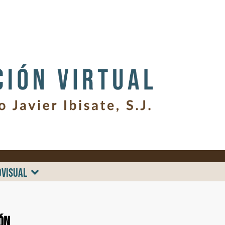
OVISUAL
ón