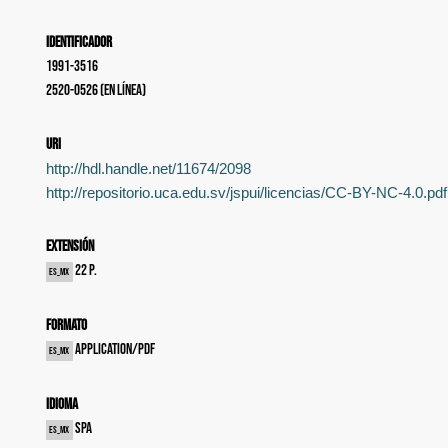
Identificador
1991-3516
2520-0526 (en línea)
uri
http://hdl.handle.net/11674/2098
http://repositorio.uca.edu.sv/jspui/licencias/CC-BY-NC-4.0.pdf
Extensión
22 p.
es_MX
Formato
application/pdf
es_MX
Idioma
spa
es_MX