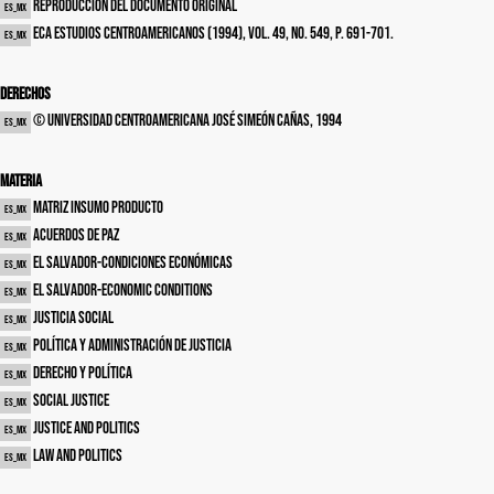
Reproducción del documento original
es_MX
ECA estudios centroamericanos (1994), vol. 49, no. 549, p. 691-701.
es_MX
Derechos
© Universidad Centroamericana José Simeón Cañas, 1994
es_MX
Materia
Matriz insumo producto
es_MX
Acuerdos de paz
es_MX
El Salvador-Condiciones económicas
es_MX
El Salvador-Economic conditions
es_MX
Justicia social
es_MX
Política y administración de justicia
es_MX
Derecho y política
es_MX
Social justice
es_MX
Justice and politics
es_MX
Law and politics
es_MX