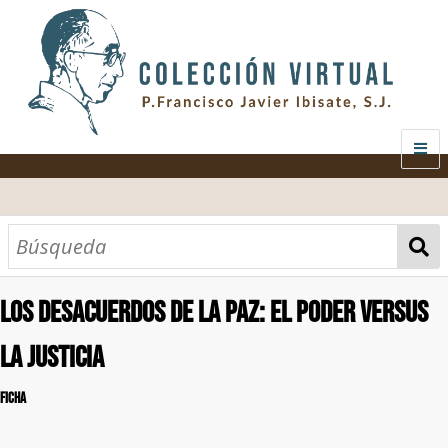
.
INICIO
SOBRE EL AUTOR
CONTENIDO
Los desacuerdos de la paz: el poder versus
AUDIOVISUAL
CATEGORÍAS
MATERIAS
TODOS LOS DOCUMENTOS
la justicia
GALERÍA
ANÁLISIS ECONÓMICO
FICHA