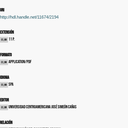
uri
http://hdl.handle.net/11674/2194
Extensión
11 p.
es_MX
Formato
application/pdf
es_MX
Idioma
spa
es_MX
Editor
Universidad Centroamericana José Simeón Cañas
es_MX
Relación