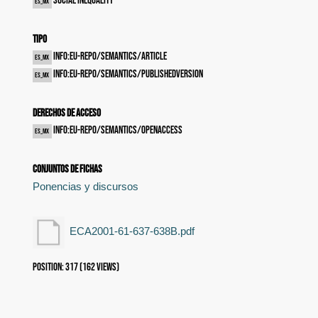
Social inequality
es_MX
Tipo
info:eu-repo/semantics/article
es_MX
info:eu-repo/semantics/publishedVersion
es_MX
Derechos de acceso
info:eu-repo/semantics/openAccess
es_MX
Conjuntos de fichas
Ponencias y discursos
ECA2001-61-637-638B.pdf
Position:
317
(
162
views)