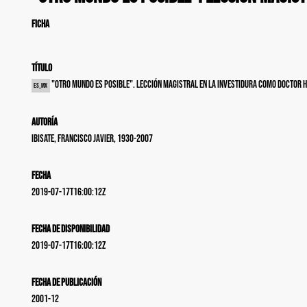
FICHA
Título
"Otro mundo es posible". Lección magistral en la investidura como Doctor h
es_MX
Autoría
Ibisate, Francisco Javier, 1930-2007
Fecha
2019-07-17T16:00:12Z
Fecha de disponibilidad
2019-07-17T16:00:12Z
Fecha de publicación
2001-12