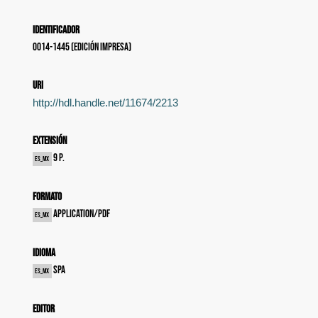
Identificador
0014-1445 (edición impresa)
uri
http://hdl.handle.net/11674/2213
Extensión
9 p.
es_MX
Formato
application/pdf
es_MX
Idioma
spa
es_MX
Editor