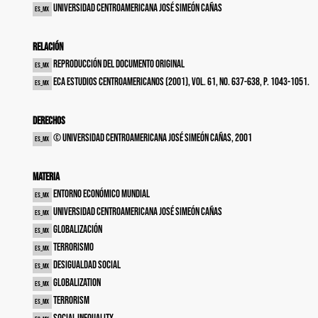
Universidad Centroamericana José Simeón Cañas
es_MX
Relación
Reproducción del documento original
es_MX
ECA estudios centroamericanos (2001), vol. 61, no. 637-638, p. 1043-1051.
es_MX
Derechos
© Universidad Centroamericana José Simeón Cañas, 2001
es_MX
Materia
Entorno económico mundial
es_MX
Universidad Centroamericana José Simeón Cañas
es_MX
Globalización
es_MX
Terrorismo
es_MX
Desigualdad social
es_MX
Globalization
es_MX
Terrorism
es_MX