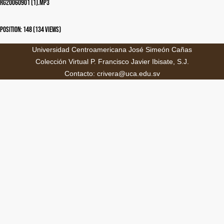
RG20060901 (1).mp3
Position:
148
(
134
views)
Universidad Centroamericana José Simeón Cañas
Colección Virtual P. Francisco Javier Ibisate, S.J.
Contacto: crivera@uca.edu.sv