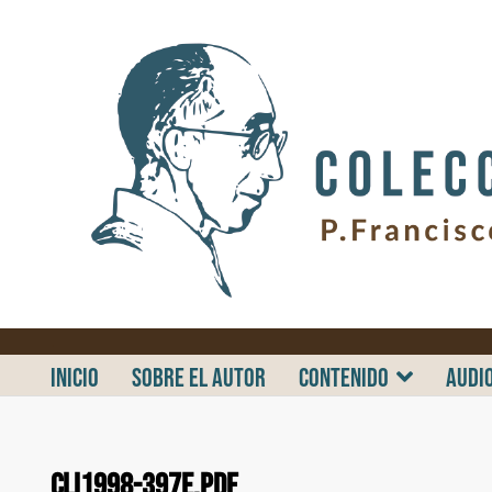
.
INICIO
SOBRE EL AUTOR
CONTENIDO
AUDI
CLI1998-397E.pdf