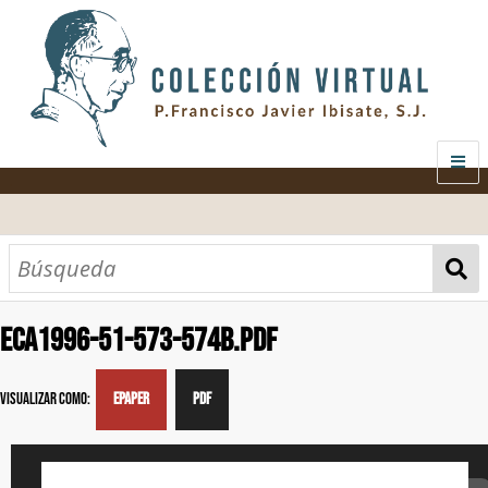
.
INICIO
SOBRE EL AUTOR
CONTENIDO
ECA1996-51-573-574B.pdf
AUDIOVISUAL
CATEGORÍAS
MATERIAS
TODOS LOS DOCUMENTOS
Visualizar como:
EPAPER
PDF
GALERÍA
ANÁLISIS ECONÓMICO