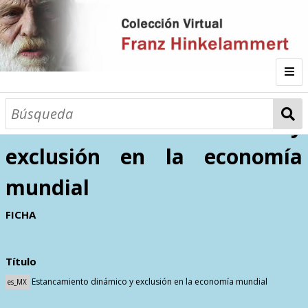
Inicio
Estancamiento dinámico y
exclusión en la economía
Autor
mundial
Galería
FICHA
Listado por
Título
Sitios de Interés
Categorías
Todos los documentos
Materias
Estancamiento dinámico y exclusión en la economía mundial
es_MX