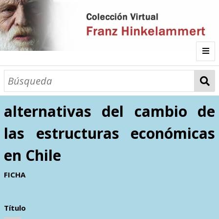
Inicio
Consideraciones sobre las
alternativas del cambio de
Autor
las estructuras económicas
Galería
en Chile
Listado por
FICHA
Sitios de Interés
Categorías
Todos los documentos
Materias
Título