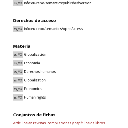
info:eu-repo/semantics/publishedVersion
es_MX
Derechos de acceso
info:eu-repo/semantics/openAccess
es_MX
Materia
Globalización
es_MX
Economía
es_MX
Derechos humanos
es_MX
Globalization
es_MX
Economics
es_MX
Human rights
es_MX
Conjuntos de fichas
Artículos en revistas, compilaciones y capítulos de libros