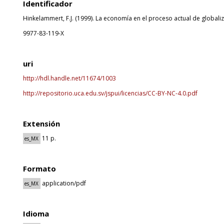
Identificador
Hinkelammert, F.J. (1999). La economía en el proceso actual de globaliz
9977-83-119-X
uri
http://hdl.handle.net/11674/1003
http://repositorio.uca.edu.sv/jspui/licencias/CC-BY-NC-4.0.pdf
Extensión
11 p.
es_MX
Formato
application/pdf
es_MX
Idioma