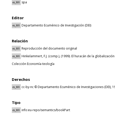
spa
es_MX
Editor
Departamento Ecuménico de Investigación (DEI)
es_MX
Relación
Reproducción del documento original
es_MX
Hinkelammert, F.J. (comp.), (1999). El huracán de la globalizació
es_MX
Colección Economía-teología
Derechos
cc-by-nc © Departamento Ecuménico de Investigaciones (DEI), 1
es_MX
Tipo
info:eu-repo/semantics/bookPart
es_MX