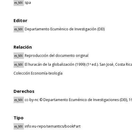
spa
es_MX
Editor
Departamento Ecuménico de Investigación (DEI)
es_MX
Relación
Reproducción del documento original
es_MX
El huracán de la globalización (1999) (1ª ed.). San José, Costa Rica
es_MX
Colección Economía-teología
Derechos
cc-by-nc © Departamento Ecuménico de Investigaciones (DEI), 1
es_MX
Tipo
info:eu-repo/semantics/bookPart
es_MX