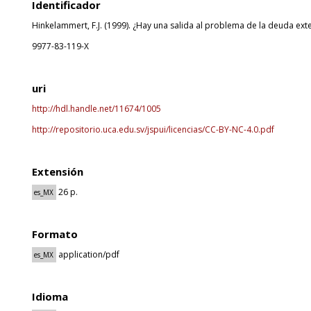
Identificador
Hinkelammert, F.J. (1999). ¿Hay una salida al problema de la deuda exte
9977-83-119-X
uri
http://hdl.handle.net/11674/1005
http://repositorio.uca.edu.sv/jspui/licencias/CC-BY-NC-4.0.pdf
Extensión
26 p.
es_MX
Formato
application/pdf
es_MX
Idioma