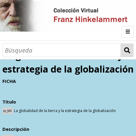
Inicio
La globalidad de la tierra y la
estrategia de la globalización
Autor
FICHA
Galería
Título
Listado por
La globalidad de la tierra y la estrategia de la globalización
es_MX
Sitios de Interés
Categorías
Todos los documentos
Materias
Descripción