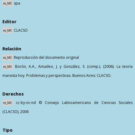
spa
es_MX
Editor
CLACSO
es_MX
Relación
Reproducción del documento original
es_MX
Borón, A.A., Amadeo, J. y González, S. (comp.), (2006). La teoría
es_MX
marxista hoy. Problemas y perspectivas. Buenos Aires: CLACSO.
Derechos
cc-by-nc-nd © Consejo Latinoamericano de Ciencias Sociales
es_MX
(CLACSO), 2006
Tipo