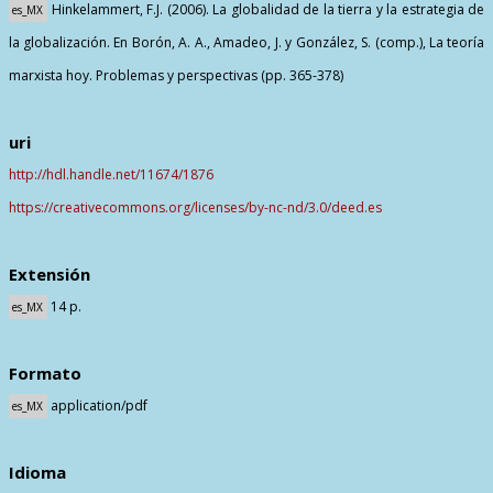
Hinkelammert, F.J. (2006). La globalidad de la tierra y la estrategia de
es_MX
la globalización. En Borón, A. A., Amadeo, J. y González, S. (comp.), La teoría
marxista hoy. Problemas y perspectivas (pp. 365-378)
uri
http://hdl.handle.net/11674/1876
https://creativecommons.org/licenses/by-nc-nd/3.0/deed.es
Extensión
14 p.
es_MX
Formato
application/pdf
es_MX
Idioma