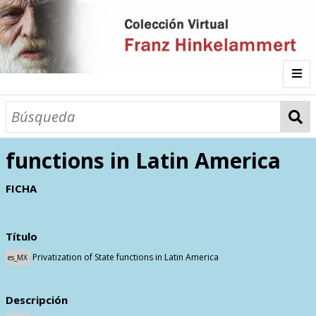
Inicio
Privatization of State
functions in Latin America
Autor
FICHA
Galería
Título
Listado por
Privatization of State functions in Latin America
es_MX
Sitios de Interés
Categorías
Todos los documentos
Materias
Descripción