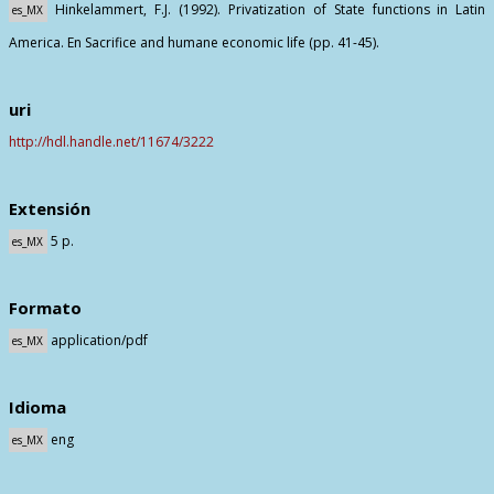
Hinkelammert, F.J. (1992). Privatization of State functions in Latin
es_MX
America. En Sacrifice and humane economic life (pp. 41-45).
uri
http://hdl.handle.net/11674/3222
Extensión
5 p.
es_MX
Formato
application/pdf
es_MX
Idioma
eng
es_MX