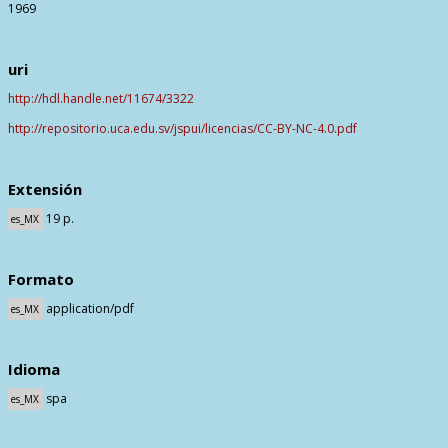
1969
uri
http://hdl.handle.net/11674/3322
http://repositorio.uca.edu.sv/jspui/licencias/CC-BY-NC-4.0.pdf
Extensión
19 p.
es_MX
Formato
application/pdf
es_MX
Idioma
spa
es_MX