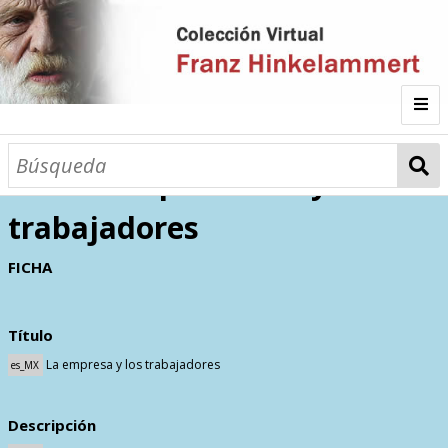
Inicio
La empresa y los
trabajadores
Autor
FICHA
Galería
Título
Listado por
La empresa y los trabajadores
es_MX
Sitios de Interés
Categorías
Todos los documentos
Materias
Descripción