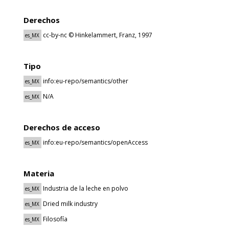
Derechos
cc-by-nc © Hinkelammert, Franz, 1997
es_MX
Tipo
info:eu-repo/semantics/other
es_MX
N/A
es_MX
Derechos de acceso
info:eu-repo/semantics/openAccess
es_MX
Materia
Industria de la leche en polvo
es_MX
Dried milk industry
es_MX
Filosofía
es_MX