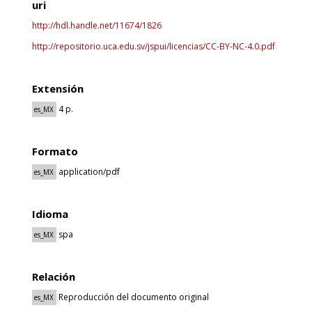
uri
http://hdl.handle.net/11674/1826
http://repositorio.uca.edu.sv/jspui/licencias/CC-BY-NC-4.0.pdf
Extensión
4 p.
es_MX
Formato
application/pdf
es_MX
Idioma
spa
es_MX
Relación
Reproducción del documento original
es_MX