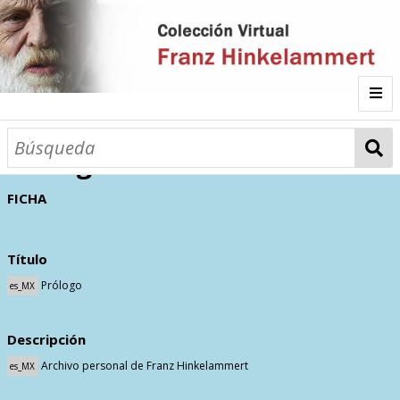
Inicio
Prólogo
FICHA
Autor
Galería
Título
Prólogo
es_MX
Listado por
Descripción
Sitios de Interés
Categorías
Todos los documentos
Materias
Archivo personal de Franz Hinkelammert
es_MX