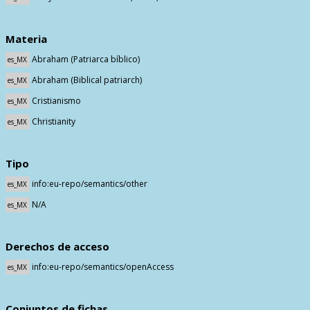
Materia
Abraham (Patriarca bíblico)
es_MX
Abraham (Biblical patriarch)
es_MX
Cristianismo
es_MX
Christianity
es_MX
Tipo
info:eu-repo/semantics/other
es_MX
N/A
es_MX
Derechos de acceso
info:eu-repo/semantics/openAccess
es_MX
Conjuntos de fichas