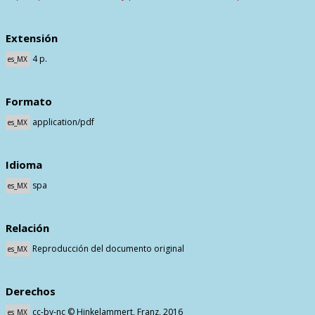
Extensión
4 p.
es_MX
Formato
application/pdf
es_MX
Idioma
spa
es_MX
Relación
Reproducción del documento original
es_MX
Derechos
cc-by-nc © Hinkelammert, Franz, 2016
es_MX