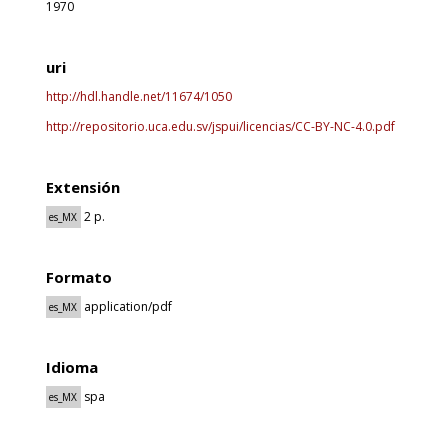
1970
uri
http://hdl.handle.net/11674/1050
http://repositorio.uca.edu.sv/jspui/licencias/CC-BY-NC-4.0.pdf
Extensión
2 p.
es_MX
Formato
application/pdf
es_MX
Idioma
spa
es_MX