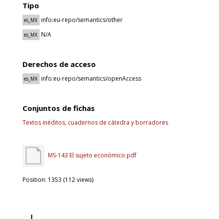
Tipo
info:eu-repo/semantics/other
es_MX
N/A
es_MX
Derechos de acceso
info:eu-repo/semantics/openAccess
es_MX
Conjuntos de fichas
Textos inéditos, cuadernos de cátedra y borradores
MS-143 El sujeto económico.pdf
Position:
1353
(
112
views)