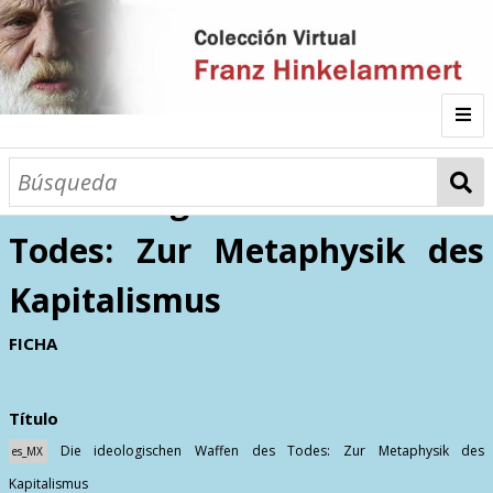
Inicio
Die ideologischen Waffen des
Todes: Zur Metaphysik des
Autor
Kapitalismus
Galería
FICHA
Listado por
Título
Sitios de Interés
Categorías
Todos los documentos
Materias
Die ideologischen Waffen des Todes: Zur Metaphysik des
es_MX
Kapitalismus