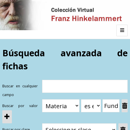
Inicio
Búsqueda avanzada de
fichas
Autor
Galería
Buscar en cualquier
campo
Listado por
Buscar por valor
Sitios de Interés
Categorías
Todos los documentos
Materias
Buscar por clase