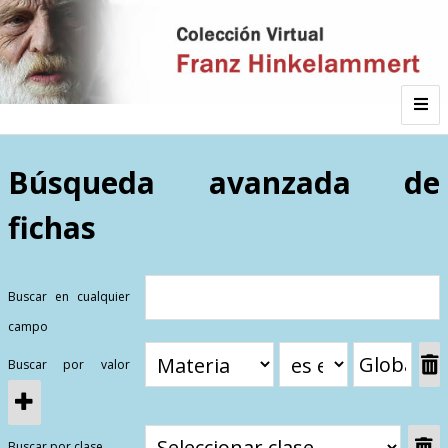
Inicio
Búsqueda avanzada de
fichas
Autor
Galería
Buscar en cualquier
campo
Listado por
Buscar por valor
Sitios de Interés
Categorías
Todos los documentos
Materias
Buscar por clase