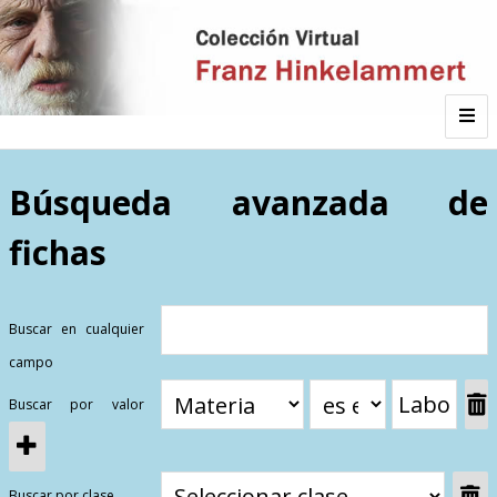
Inicio
Búsqueda avanzada de
fichas
Autor
Galería
Buscar en cualquier
campo
Listado por
Buscar por valor
Sitios de Interés
Categorías
Todos los documentos
Materias
Buscar por clase