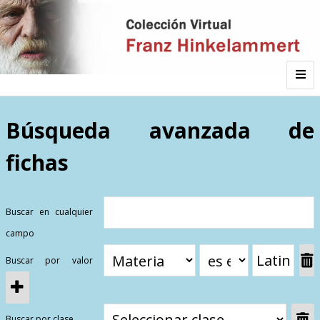
Inicio
Búsqueda avanzada de
fichas
Autor
Galería
Buscar en cualquier
campo
Listado por
Buscar por valor
Sitios de Interés
Categorías
Todos los documentos
Materias
Buscar por clase