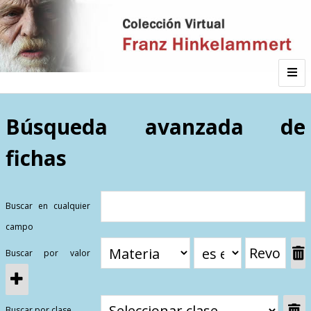
Inicio
Búsqueda avanzada de
fichas
Autor
Galería
Buscar en cualquier
campo
Listado por
Buscar por valor
Sitios de Interés
Categorías
Todos los documentos
Materias
Buscar por clase