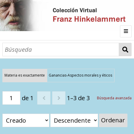
Inicio
Fichas
Autor
Materia es exactamente
Ganancias-Aspectos morales y éticos
Galería
de 1
1–3 de 3
Búsqueda avanzada
Listado por
Ordenar
Sitios de Interés
Categorías
Todos los documentos
Materias