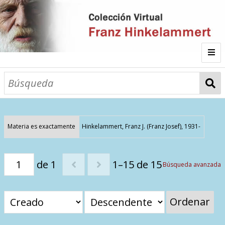
Inicio
Fichas
Autor
Materia es exactamente
Hinkelammert, Franz J. (Franz Josef), 1931-
Galería
de 1
1–15 de 15
Búsqueda avanzada
Listado por
Ordenar
Sitios de Interés
Categorías
Todos los documentos
Materias