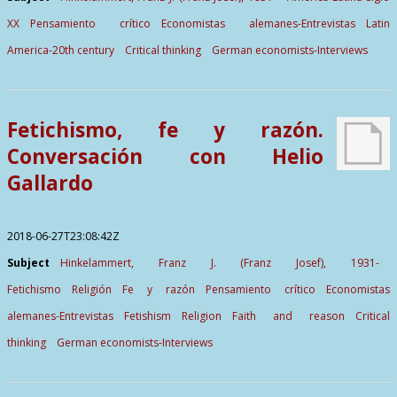
XX
Pensamiento crítico
Economistas alemanes-Entrevistas
Latin
America-20th century
Critical thinking
German economists-Interviews
Fetichismo, fe y razón.
Conversación con Helio
Gallardo
2018-06-27T23:08:42Z
Subject
Hinkelammert, Franz J. (Franz Josef), 1931-
Fetichismo
Religión
Fe y razón
Pensamiento crítico
Economistas
alemanes-Entrevistas
Fetishism
Religion
Faith and reason
Critical
thinking
German economists-Interviews