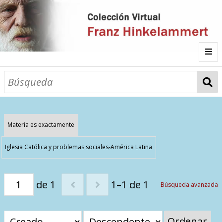
Inicio
Fichas
Autor
Materia es exactamente
Galería
Iglesia Católica y problemas sociales-América Latina
Listado por
de 1
1–1 de 1
Búsqueda avanzada
Sitios de Interés
Categorías
Todos los documentos
Materias
Ordenar