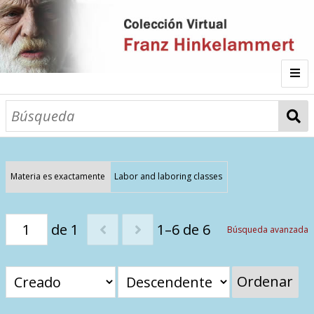
Inicio
Fichas
Autor
Materia es exactamente
Labor and laboring classes
Galería
de 1
1–6 de 6
Búsqueda avanzada
Listado por
Ordenar
Sitios de Interés
Categorías
Todos los documentos
Materias