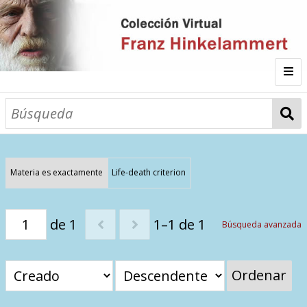
Inicio
Fichas
Autor
Materia es exactamente
Life-death criterion
Galería
de 1
1–1 de 1
Búsqueda avanzada
Listado por
Ordenar
Sitios de Interés
Categorías
Todos los documentos
Materias