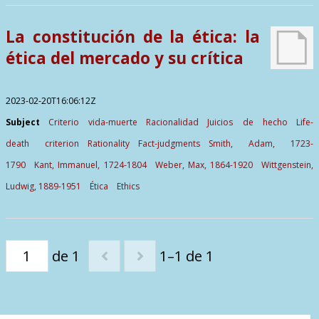
Contactos
La constitución de la ética: la
ética del mercado y su crítica
2023-02-20T16:06:12Z
Subject
Criterio vida-muerte
Racionalidad
Juicios de hecho
Life-
death criterion
Rationality
Fact-judgments
Smith, Adam, 1723-
1790
Kant, Immanuel, 1724-1804
Weber, Max, 1864-1920
Wittgenstein,
Ludwig, 1889-1951
Ética
Ethics
de 1
1–1 de 1