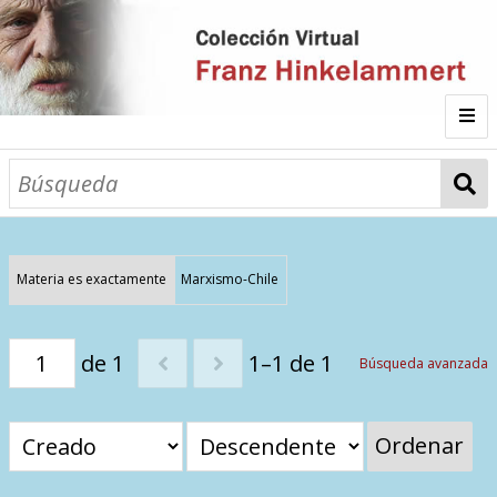
Inicio
Fichas
Autor
Materia es exactamente
Marxismo-Chile
Galería
de 1
1–1 de 1
Búsqueda avanzada
Listado por
Ordenar
Sitios de Interés
Categorías
Todos los documentos
Materias