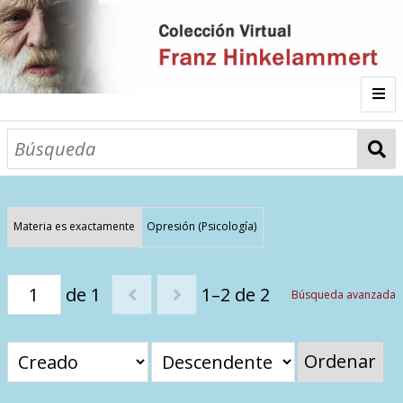
Inicio
Fichas
Autor
Materia es exactamente
Opresión (Psicología)
Galería
de 1
1–2 de 2
Búsqueda avanzada
Listado por
Ordenar
Sitios de Interés
Categorías
Todos los documentos
Materias