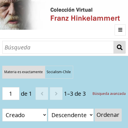
Inicio
Fichas
Autor
Materia es exactamente
Socialism-Chile
Galería
de 1
1–3 de 3
Búsqueda avanzada
Listado por
Ordenar
Sitios de Interés
Categorías
Todos los documentos
Materias