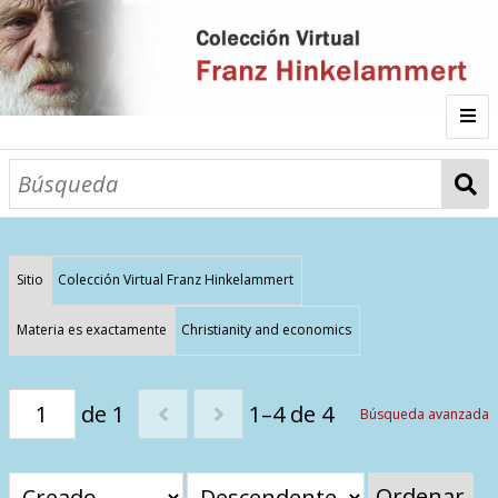
Inicio
Fichas
Autor
Sitio
Colección Virtual Franz Hinkelammert
Galería
Materia es exactamente
Christianity and economics
Listado por
de 1
1–4 de 4
Búsqueda avanzada
Sitios de Interés
Categorías
Todos los documentos
Materias
Ordenar