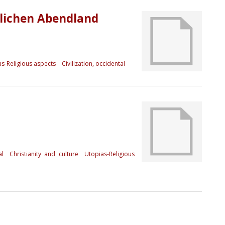
lichen Abendland
s-Religious aspects
Civilization, occidental
al
Christianity and culture
Utopias-Religious