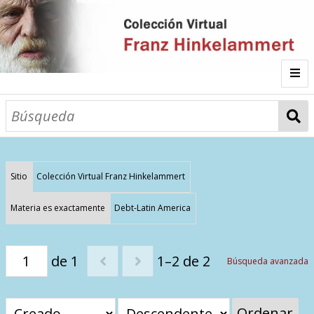
Inicio
Fichas
Autor
Sitio
Colección Virtual Franz Hinkelammert
Galería
Materia es exactamente
Debt-Latin America
Listado por
de 1
1–2 de 2
Búsqueda avanzada
Sitios de Interés
Categorías
Todos los documentos
Materias
Ordenar