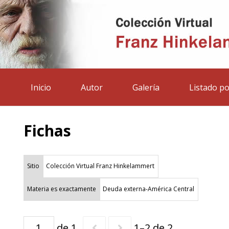
Inicio
Autor
Galería
Listado po
Fichas
Sitio
Colección Virtual Franz Hinkelammert
Materia es exactamente
Deuda externa-América Central
de 1
1–2 de 2