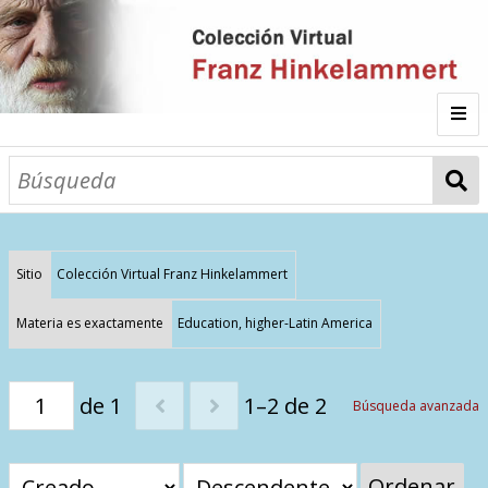
Inicio
Fichas
Autor
Sitio
Colección Virtual Franz Hinkelammert
Galería
Materia es exactamente
Education, higher-Latin America
Listado por
de 1
1–2 de 2
Búsqueda avanzada
Sitios de Interés
Categorías
Todos los documentos
Materias
Ordenar