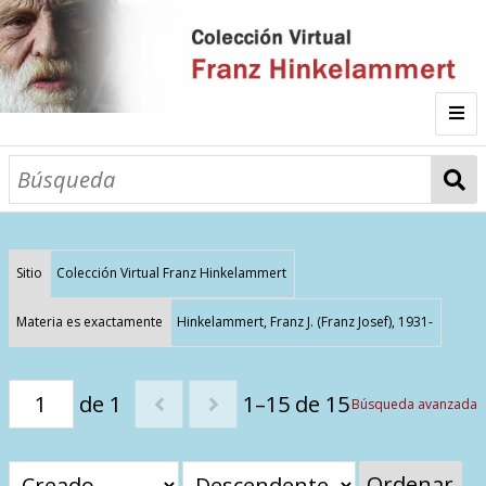
Inicio
Fichas
Autor
Sitio
Colección Virtual Franz Hinkelammert
Galería
Materia es exactamente
Hinkelammert, Franz J. (Franz Josef), 1931-
Listado por
de 1
1–15 de 15
Búsqueda avanzada
Sitios de Interés
Categorías
Todos los documentos
Materias
Ordenar