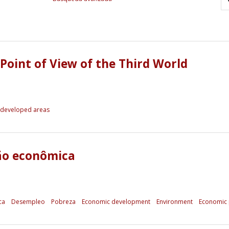
oint of View of the Third World
developed areas
são econômica
ca
Desempleo
Pobreza
Economic development
Environment
Economic 