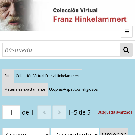
Inicio
Fichas
Autor
Sitio
Colección Virtual Franz Hinkelammert
Galería
Materia es exactamente
Utopías-Aspectos religiosos
Listado por
de 1
1–5 de 5
Búsqueda avanzada
Sitios de Interés
Categorías
Todos los documentos
Materias
Ordenar