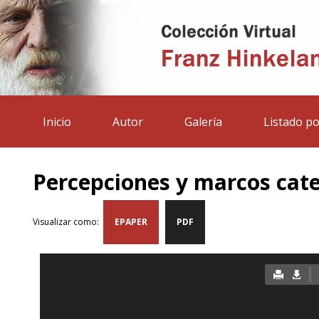
Inicio
Autor
Galería
Listado po
Percepciones y marcos cate
Visualizar como:
EPAPER
PDF