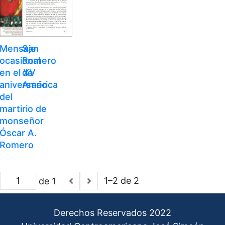
Mensaje
San
ocasional
Romero
en el XV
de
aniversario
América
del
martirio de
monseñor
Óscar A.
Romero
1–2 de 2
de 1
Derechos Reservados 2022