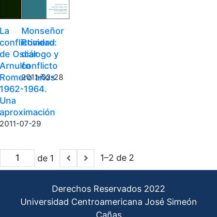
La
Monseñor
conflictividad
Romero:
de Oscar
diálogo y
Arnulfo
conflicto
Romero años
2011-02-28
1962-1964.
Una
aproximación
2011-07-29
1–2 de 2
de 1
Derechos Reservados 2022
Universidad Centroamericana José Simeón
Cañas