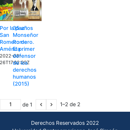
Por la paz :
35 años
San
Monseñor
Romero de
Romero.
América
El primer
defensor
2022-03-
26T17:02:00Z
de los
derechos
humanos
(2015)
1–2 de 2
de 1
Derechos Reservados 2022