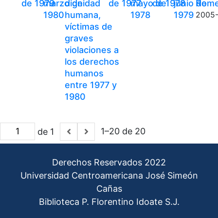
de 1979
marzo de
dignidad
de 1977
mayo de
de 1978
junio de
Rome
1980
humana,
1978
1979
2005
víctimas de
graves
violaciones a
los derechos
humanos
entre 1977 y
1980
1–20 de 20
de 1
Derechos Reservados 2022
Universidad Centroamericana José Simeón
Cañas
Biblioteca P. Florentino Idoate S.J.