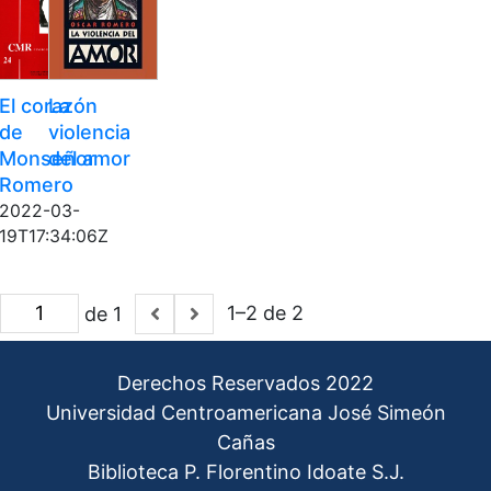
El corazón
La
de
violencia
Monseñor
del amor
Romero
2022-03-
19T17:34:06Z
1–2 de 2
de 1
Derechos Reservados 2022
Universidad Centroamericana José Simeón
Cañas
Biblioteca P. Florentino Idoate S.J.