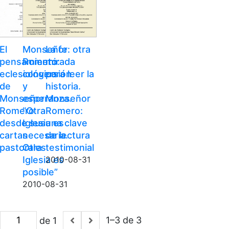
El
Monseñor
La fe: otra
pensamiento
Romero:
mirada
eclesiológico
conversión
para leer la
de
y
historia.
Monseñor
esperanza.
Monseñor
Romero
“Otra
Romero:
desde sus
Iglesia es
una clave
cartas
necesaria.
de lectura
pastorales
Otra
testimonial
Iglesia es
2010-08-31
posible”
2010-08-31
1–3 de 3
de 1