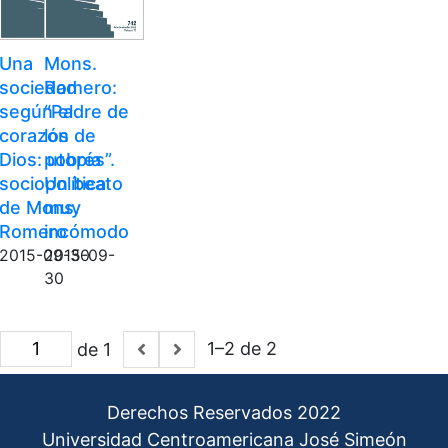
Una
Mons.
sociedad
Romero:
según el
“Padre de
corazón de
los
Dios: utopía
pobres”.
sociopolítica
Un beato
de Mons.
muy
Romero
incómodo
2015-09-30
2015-09-
30
1–2 de 2
de 1
Derechos Reservados 2022
Universidad Centroamericana José Simeón